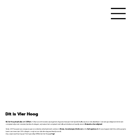
Dit is Vier Hoog
Bij Vier Hoog draait alles om VIERen!
🎉 Of je nu komt bowlen, lasergamen of ga de strijd aan met Sjoel & Shuffle, bij ons is het altijd feest. Van een gezellige borrel tot een
compleet uitje met vrienden, familie of collega’s, wij maken het compleet met toffe activiteiten en heerlijk eten in
Brabantse Gezelligheid!
Sinds 2017 bouwen we vol passie aan onze family entertainment centers in
Breda
,
Zevenbergen, Eindhoven
en
's-Hertogenbosch
. En we stoppen niet! Ons enthousiaste
team van meer dan 200 collega's zorgt ervoor dat elke dag een feestje wordt.
Dus, waar wacht je nog op? Kom gezellig VIERen bij Vier Hoog! 🎳🔫🔐