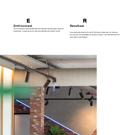
E
R
Enthousiast
Resultaat
Onze energie is aanstekelijk! Met een topteam dat elke dag vol passie
klaarstaat, zorgen we ervoor dat jouw uitje één groot feest wordt.
Jouw beleving staat bij ons op #1. We doen er alles aan om van jouw
bezoek een onvergetelijke ervaring te maken. Van entertainment tot
eten: alles moet kloppen.