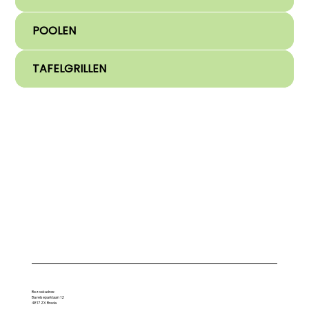
POOLEN
TAFELGRILLEN
Bezoekadres:
Bavelseparklaan 12
4817 ZX Breda