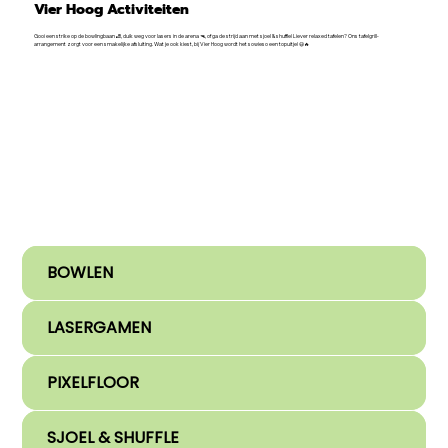
Vier Hoog Activiteiten
Gooi een strike op de bowlingbaan 🎳, duik weg voor lasers in de arena 🔫, of ga de strijd aan met sjoel & shuffle! Liever relaxed tafelen? Ons tafelgrill-
arrangement zorgt voor een smakelijke afsluiting. Wat je ook kiest, bij Vier Hoog wordt het sowieso een topuitje! 😃🔥
BOWLEN
LASERGAMEN
PIXELFLOOR
SJOEL & SHUFFLE