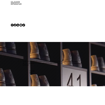
076 - 76 33 888
info@vierhoog.com
Onwijs leuk personeel, enthousiast en goede snelle service. Echt een leuke plek om naartoe te gaan! Wij
waren er voor het eerst en hebben gebowld. We gaan sowieso terug voor de andere spellen doe ze
aanbieden!
⭐️⭐️⭐️⭐️⭐️
Mike
Zeer geschikt voor kinderfeestjes. Ze denken mee, helpen. Ook super prijs kwaliteit verhouding. We
hebben 3 keer lasergame geboekt, duurde bijna een uur, uur bowlen en lunch.
⭐️⭐️⭐️⭐️⭐️
Mila