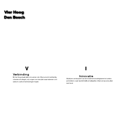
Vier Hoog
Den Bosch
Website
V
I
Verbinding
Innovatie
Bij Vier Hoog draait alles om samen zijn. Of je nu komt met familie,
Wij blijven vernieuwen! Van de modernste bowlingbanen tot unieke
vrienden of collega’s, wij zorgen voor een plek waar iedereen zich
activiteiten zoals Sjoel & Shuffle en tafelgrillen. Altijd verrassend, altijd
welkom voelt en herinneringen maakt.
next level.